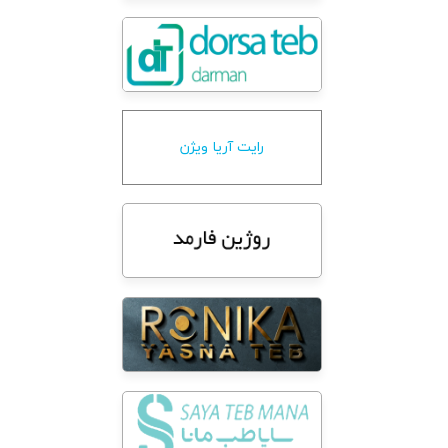
رايت آريا ويژن