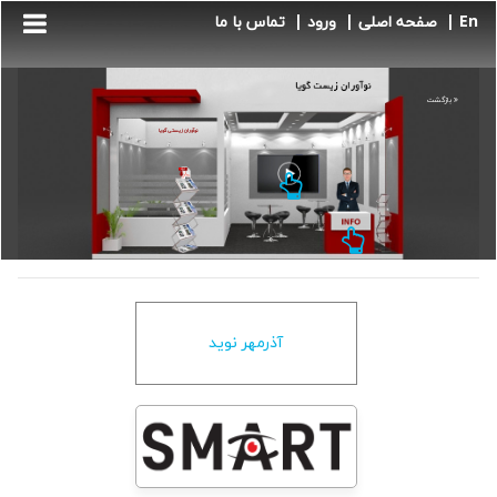
En |
صفحه اصلی |
ورود |
تماس با ما
بازگشت
نوآوران زیستی گویا
آذرمهر نويد