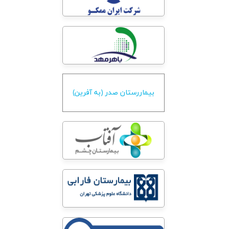
بيماررستان صدر (به آفرين)